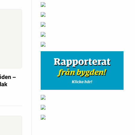
söden –
flak