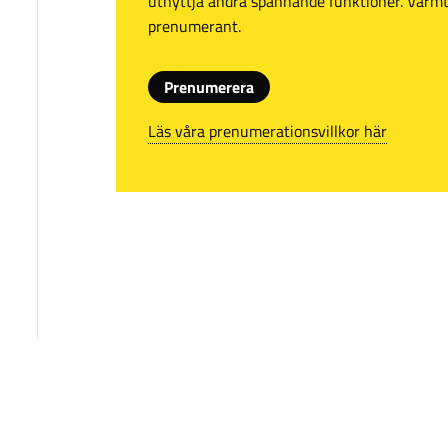
utnyttja andra spännande funktioner. Var
prenumerant.
Prenumerera
Läs våra prenumerationsvillkor här