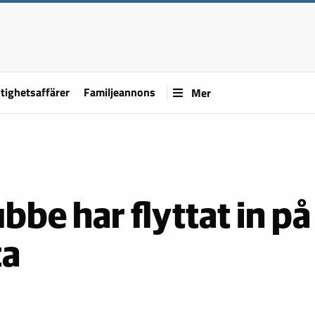
tighetsaffärer
Familjeannons
Mer
be har flyttat in på
ta