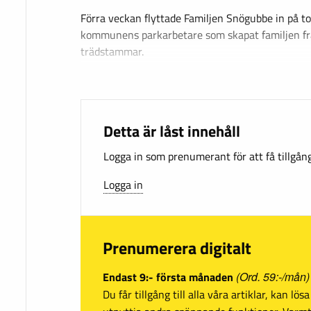
Förra veckan flyttade Familjen Snögubbe in på tor
kommunens parkarbetare som skapat familjen f
trädstammar.
Detta är låst innehåll
Logga in som prenumerant för att få tillgång 
Logga in
Prenumerera digitalt
Endast 9:- första månaden
(Ord. 59:-/mån)
Du får tillgång till alla våra artiklar, kan lö