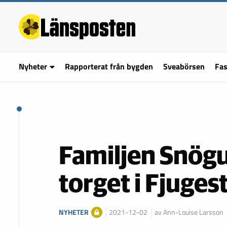
Nyheter
Rapporterat från bygden
Sveabörsen
Fas
Familjen Snögub
torget i Fjuges
NYHETER
2021-12-02
av Ann-Louise Larsson