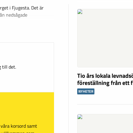
get i Fjugesta. Det är
rån nedsågade
till det.
Tio års lokala levnad
föreställning från ett 
NYHETER
sa våra korsord samt