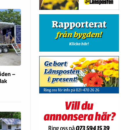
söden –
flak