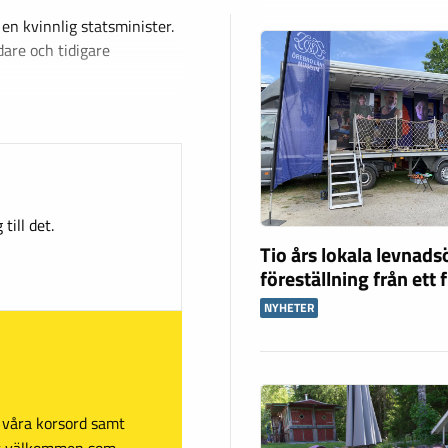
 en kvinnlig statsminister.
are och tidigare
till det.
Tio års lokala levnad
föreställning från ett 
NYHETER
sa våra korsord samt
mt välkommen som