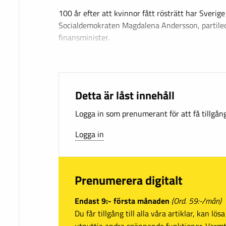
100 år efter att kvinnor fått rösträtt har Sverige
Socialdemokraten Magdalena Andersson, partiled
finansminister.
Detta är låst innehåll
Logga in som prenumerant för att få tillgång 
Logga in
Prenumerera digitalt
Endast 9:- första månaden
(Ord. 59:-/mån)
Du får tillgång till alla våra artiklar, kan lö
utnyttja andra spännande funktioner. Var