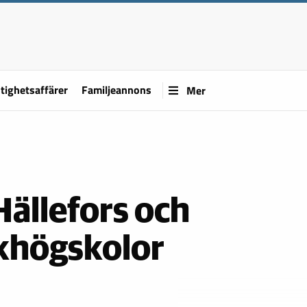
tighetsaffärer
Familjeannons
Mer
Hällefors och
lkhögskolor