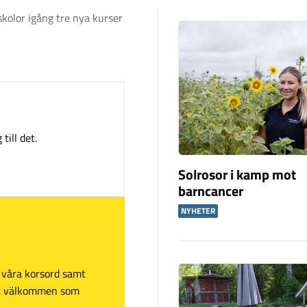
skolor igång tre nya kurser
till det.
Solrosor i kamp mot
barncancer
NYHETER
sa våra korsord samt
mt välkommen som