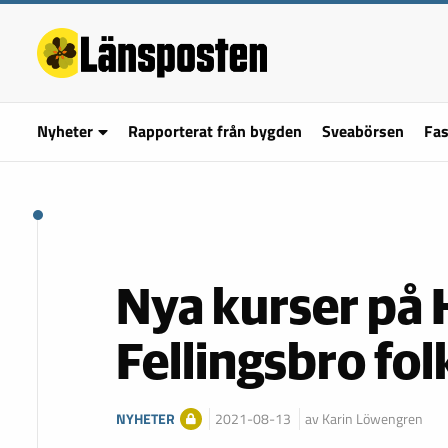
Nyheter
Rapporterat från bygden
Sveabörsen
Fas
Nya kurser på 
Fellingsbro fo
NYHETER
2021-08-13
av Karin Löwengren