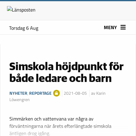
MENY
Torsdag 6 Aug
Simskola höjdpunkt för
både ledare och barn
NYHETER
,
REPORTAGE
2021-08-05
av Karin
Löwengren
Simmärken och vattenvana var några av
förväntningarna när årets efterlängtade simskola
äntligen drog igång.