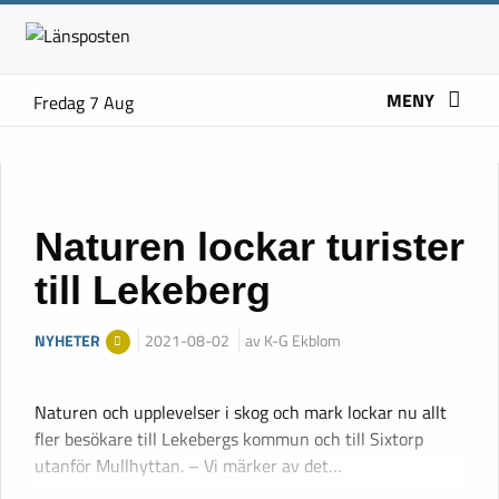
MENY
Fredag 7 Aug
Naturen lockar turister
till Lekeberg
NYHETER
2021-08-02
av K-G Ekblom
Naturen och upplevelser i skog och mark lockar nu allt
fler besökare till Lekebergs kommun och till Sixtorp
utanför Mullhyttan. – Vi märker av det…