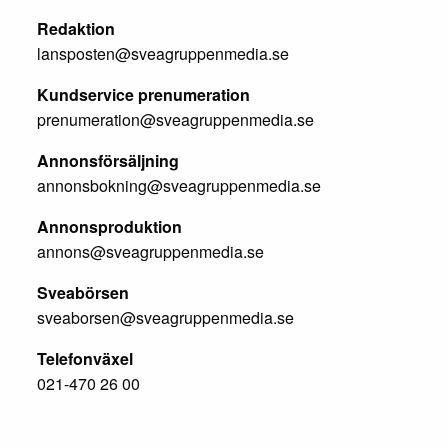
Redaktion
lansposten@sveagruppenmedia.se
Kundservice prenumeration
prenumeration@sveagruppenmedia.se
Annonsförsäljning
annonsbokning@sveagruppenmedia.se
Annonsproduktion
annons@sveagruppenmedia.se
Sveabörsen
sveaborsen@sveagruppenmedia.se
Telefonväxel
021-470 26 00