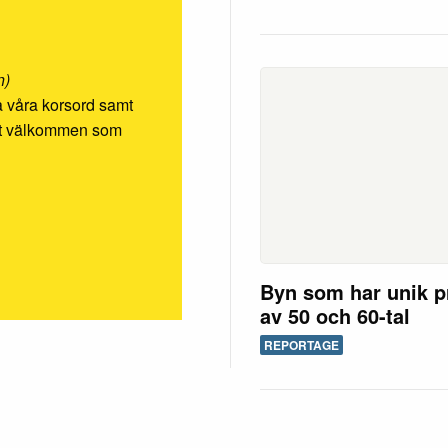
n)
ösa våra korsord samt
rmt välkommen som
Byn som har unik p
av 50 och 60-tal
REPORTAGE