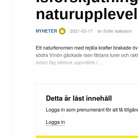
naturuppleve
2021-03-17
av Sofie Isaksson
NYHETER
Ett naturfenomen med rejäla krafter brakade ö
södra Vinön gäckade isen färjans turer och ra
sidan låg isblock uppvräkta i…
Detta är låst innehåll
Logga in som prenumerant för att få tillgång 
Logga in