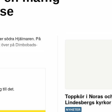
lse
ver södra Hjälmaren. På
kt över på Dimbobads-
till det.
Toppkör i Noras oc
Lindesbergs kyrkor
NYHETER