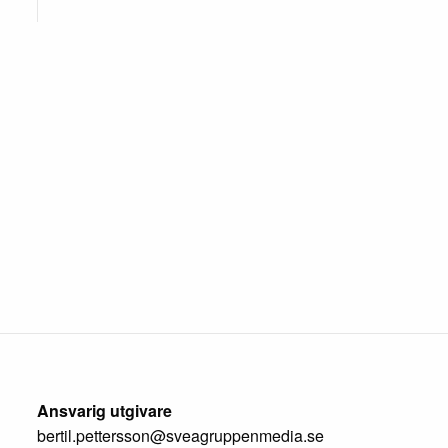
Ansvarig utgivare
bertil.pettersson@sveagruppenmedia.se