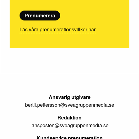
Prenumerera
Läs våra prenumerationsvillkor här
Ansvarig utgivare
bertil.pettersson@sveagruppenmedia.se
Redaktion
lansposten@sveagruppenmedia.se
Kundservice prenumeration