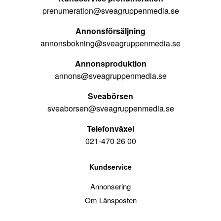
prenumeration@sveagruppenmedia.se
Annonsförsäljning
annonsbokning@sveagruppenmedia.se
Annonsproduktion
annons@sveagruppenmedia.se
Sveabörsen
sveaborsen@sveagruppenmedia.se
Telefonväxel
021-470 26 00
Kundservice
Annonsering
Om Länsposten