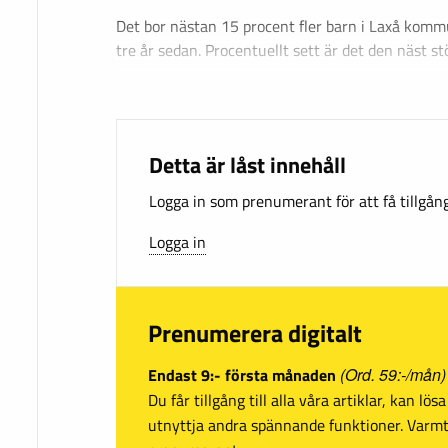
Det bor nästan 15 procent fler barn i Laxå komm
tre år sedan. Procentuellt sett är det den näst s
Detta är låst innehåll
Logga in som prenumerant för att få tillgång 
Logga in
Prenumerera digitalt
Endast 9:- första månaden
(Ord. 59:-/mån)
Du får tillgång till alla våra artiklar, kan lö
utnyttja andra spännande funktioner. Var