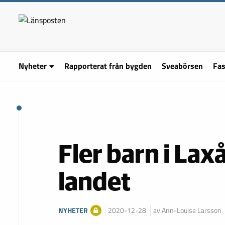
Nyheter
Rapporterat från bygden
Sveabörsen
Fas
Fler barn i Laxå
landet
NYHETER
2020-12-28
av Ann-Louise Larsson