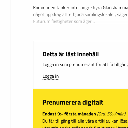
Kommunen tänker inte längre hyra Glanshammars
något uppdrag att erbjuda samlingslokaler, säger
Futurum fastigheter som äger…
Detta är låst innehåll
Logga in som prenumerant för att få tillgång 
Logga in
Prenumerera digitalt
Endast 9:- första månaden
(Ord. 59:-/mån)
Du får tillgång till alla våra artiklar, kan lö
utnyttja andra spännande funktioner. Var