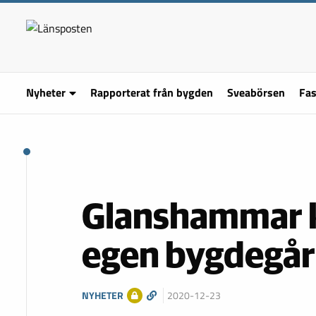
Nyheter
Rapporterat från bygden
Sveabörsen
Fas
Glanshammar k
egen bygdegå
NYHETER
2020-12-23