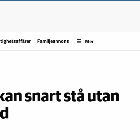
tighetsaffärer
Familjeannons
Mer
an snart stå utan
rd