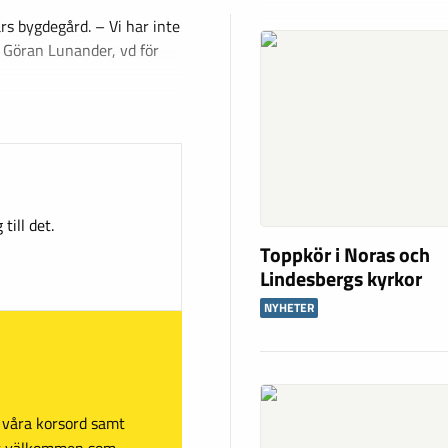
 bygdegård. – Vi har inte
 Göran Lunander, vd för
till det.
Toppkör i Noras och
Lindesbergs kyrkor
NYHETER
sa våra korsord samt
mt välkommen som