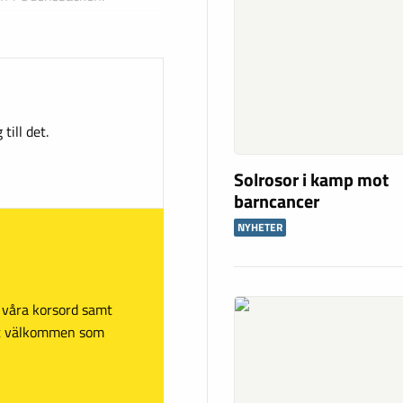
till det.
Solrosor i kamp mot
barncancer
NYHETER
sa våra korsord samt
mt välkommen som