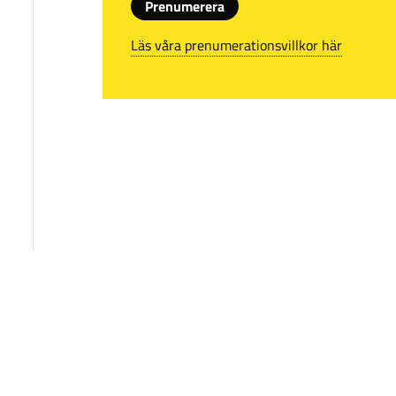
Prenumerera
Läs våra prenumerationsvillkor här