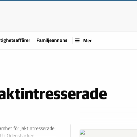
tighetsaffärer
Familjeannons
Mer
jaktintresserade
amhet för jaktintresserade
äff i Odensbacken.