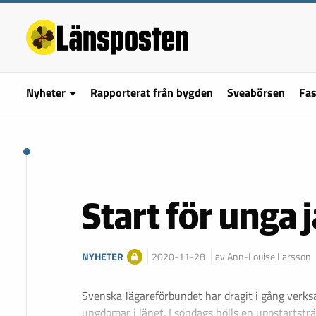
Nyheter
Rapporterat från bygden
Sveabörsen
Fas
Start för unga 
NYHETER
2020-11-28
av Ann-Louise Larsson
Svenska Jägareförbundet har dragit i gång verks
ungdomar i länet. I söndags hölls en uppstartstr