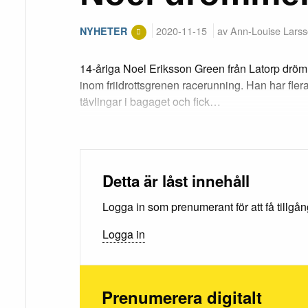
2020-11-15
av Ann-Louise Lars
NYHETER
14-åriga Noel Eriksson Green från Latorp dröm
inom friidrottsgrenen racerunning. Han har fler
tävlingar i bagaget och fick…
Detta är låst innehåll
Logga in som prenumerant för att få tillgång 
Logga in
Prenumerera digitalt