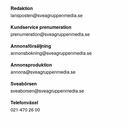
Redaktion
lansposten@sveagruppenmedia.se
Kundservice prenumeration
prenumeration@sveagruppenmedia.se
Annonsförsäljning
annonsbokning@sveagruppenmedia.se
Annonsproduktion
annons@sveagruppenmedia.se
Sveabörsen
sveaborsen@sveagruppenmedia.se
Telefonväxel
021-470 26 00