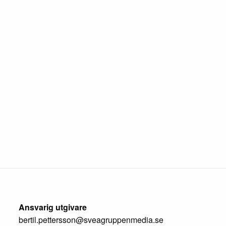
Ansvarig utgivare
bertil.pettersson@sveagruppenmedia.se