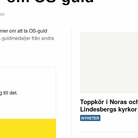
son
mer om att ta OS-guld
a guldmedaljer från andra
till det.
Toppkör i Noras oc
Lindesbergs kyrkor
NYHETER