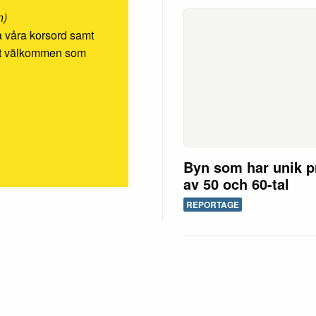
n)
ösa våra korsord samt
rmt välkommen som
Byn som har unik p
av 50 och 60-tal
REPORTAGE