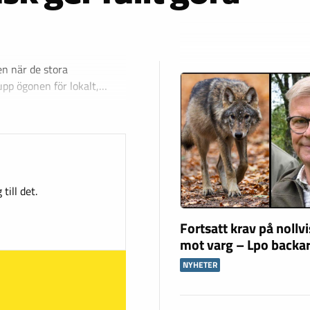
en när de stora
 upp ögonen för lokalt,…
till det.
Fortsatt krav på nollv
mot varg – Lpo backar
NYHETER