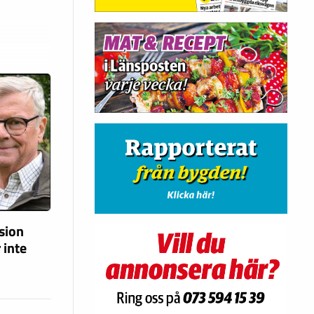
ision
 inte