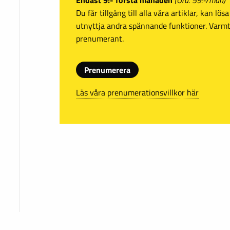
Endast 9:- första månaden
(Ord. 59:-/mån)
Du får tillgång till alla våra artiklar, kan lö
utnyttja andra spännande funktioner. Var
prenumerant.
Prenumerera
Läs våra prenumerationsvillkor här