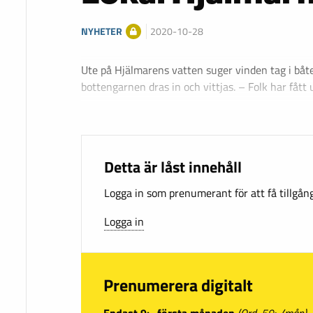
NYHETER
2020-10-28
Ute på Hjälmarens vatten suger vinden tag i båt
bottengarnen dras in och vittjas. – Folk har fått
Detta är låst innehåll
Logga in som prenumerant för att få tillgång 
Logga in
Prenumerera digitalt