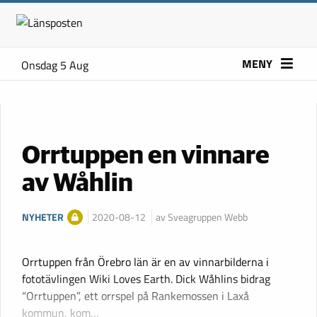
MENY
Onsdag 5 Aug
Orrtuppen en vinnare
av Wåhlin
NYHETER
2020-08-12
av Sveagruppen Webb
Orrtuppen från Örebro län är en av vinnarbilderna i
fototävlingen Wiki Loves Earth. Dick Wåhlins bidrag
“Orrtuppen”, ett orrspel på Rankemossen i Laxå
kommun, kom…