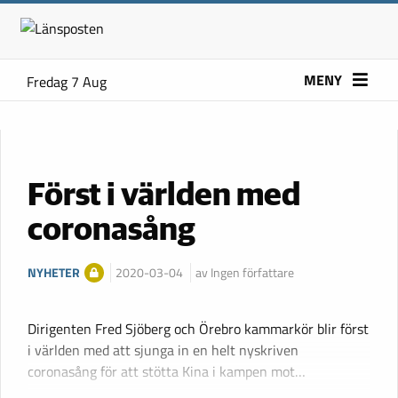
MENY
Fredag 7 Aug
Först i världen med
coronasång
NYHETER
2020-03-04
av Ingen författare
Dirigenten Fred Sjöberg och Örebro kammarkör blir först
i världen med att sjunga in en helt nyskriven
coronasång för att stötta Kina i kampen mot…