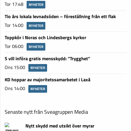
Tor 17:48
NYHETER
Tio års lokala levnadsöden – föreställning från ett flak
Tor 14:00
NYHETER
Toppkör i Noras och Lindesbergs kyrkor
Tor 06:00
NYHETER
S vill införa gratis mensskydd: ”Trygghet”
Ons 15:00
NYHETER
KD hoppar av majoritetssamarbetet i Laxå
Ons 14:00
NYHETER
Senaste nytt från Sveagruppen Media
Nytt skydd med utsikt över myrar
SÖRMLANDS