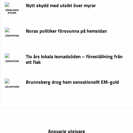
Nytt skydd med utsikt över myrar
SÖRMLANDS
BYGDEN
Noras politiker försvunna på hemsidan
LÄNSPOSTEN
Tio års lokala levnadsöden – föreställning från
ett flak
LÄNSPOSTEN
Brunnsberg drog hem sensationellt EM-guld
DALABYGDEN
Ansvarig utgivare