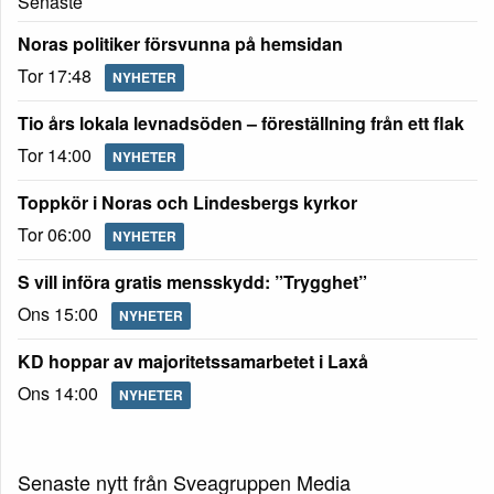
Senaste
Noras politiker försvunna på hemsidan
Tor 17:48
NYHETER
Tio års lokala levnadsöden – föreställning från ett flak
Tor 14:00
NYHETER
Toppkör i Noras och Lindesbergs kyrkor
Tor 06:00
NYHETER
S vill införa gratis mensskydd: ”Trygghet”
Ons 15:00
NYHETER
KD hoppar av majoritetssamarbetet i Laxå
Ons 14:00
NYHETER
Senaste nytt från Sveagruppen Media