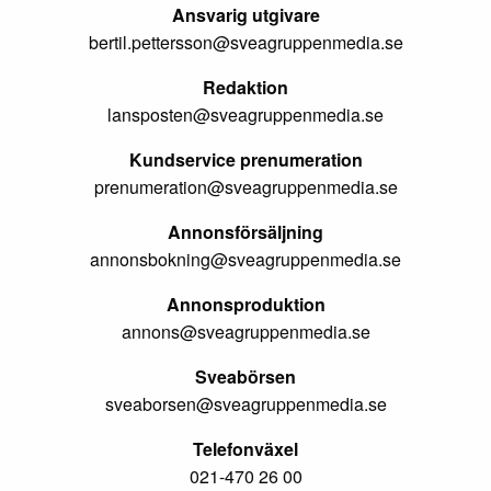
Ansvarig utgivare
bertil.pettersson@sveagruppenmedia.se
Redaktion
lansposten@sveagruppenmedia.se
Kundservice prenumeration
prenumeration@sveagruppenmedia.se
Annonsförsäljning
annonsbokning@sveagruppenmedia.se
Annonsproduktion
annons@sveagruppenmedia.se
Sveabörsen
sveaborsen@sveagruppenmedia.se
Telefonväxel
021-470 26 00