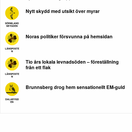
Nytt skydd med utsikt över myrar
SÖRMLAND
SBYGDEN
Noras politiker försvunna på hemsidan
LÄNSPOSTE
N
Tio års lokala levnadsöden – föreställning
från ett flak
LÄNSPOSTE
N
Brunnsberg drog hem sensationellt EM-guld
DALABYGD
EN