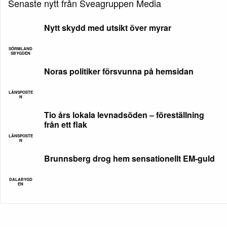
Senaste nytt från Sveagruppen Media
Nytt skydd med utsikt över myrar
SÖRMLAND
SBYGDEN
Noras politiker försvunna på hemsidan
LÄNSPOSTE
N
Tio års lokala levnadsöden – föreställning
från ett flak
LÄNSPOSTE
N
Brunnsberg drog hem sensationellt EM-guld
DALABYGD
EN