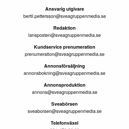
Ansvarig utgivare
bertil.pettersson@sveagruppenmedia.se
Redaktion
lansposten@sveagruppenmedia.se
Kundservice prenumeration
prenumeration@sveagruppenmedia.se
Annonsförsäljning
annonsbokning@sveagruppenmedia.se
Annonsproduktion
annons@sveagruppenmedia.se
Sveabörsen
sveaborsen@sveagruppenmedia.se
Telefonväxel