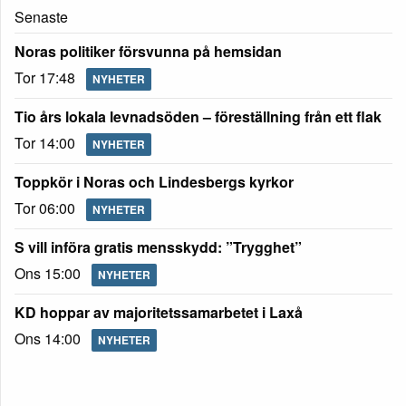
Senaste
Noras politiker försvunna på hemsidan
Tor 17:48
NYHETER
Tio års lokala levnadsöden – föreställning från ett flak
Tor 14:00
NYHETER
Toppkör i Noras och Lindesbergs kyrkor
Tor 06:00
NYHETER
S vill införa gratis mensskydd: ”Trygghet”
Ons 15:00
NYHETER
KD hoppar av majoritetssamarbetet i Laxå
Ons 14:00
NYHETER