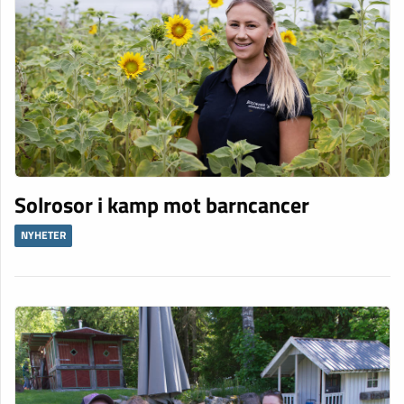
Solrosor i kamp mot barncancer
NYHETER