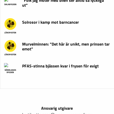
"Folk jag möter med bilen ser alltid så lyckliga
ut"
DALABYGDEN
Solrosor i kamp mot barncancer
LÄNSPOSTEN
Murvelminnen: "Det här är unikt, men prinsen tar
emot"
LÄNSPOSTEN
PFAS-stinna bjässen kvar i frysen för evigt
SÖRMLANDS
BYGDEN
Ansvarig utgivare