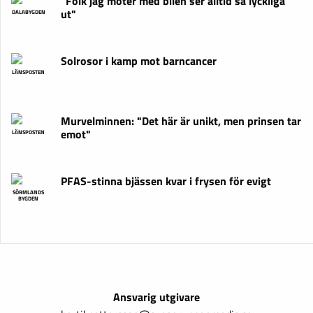
"Folk jag möter med bilen ser alltid så lyckliga
ut"
DALABYGDEN
Solrosor i kamp mot barncancer
LÄNSPOSTEN
Murvelminnen: "Det här är unikt, men prinsen tar
emot"
LÄNSPOSTEN
PFAS-stinna bjässen kvar i frysen för evigt
SÖRMLANDS
BYGDEN
Ansvarig utgivare