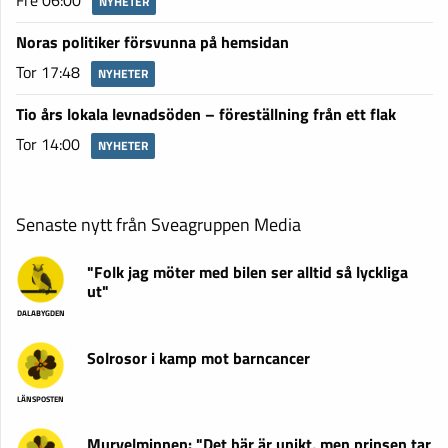
NYHETER
Noras politiker försvunna på hemsidan
Tor 17:48
NYHETER
Tio års lokala levnadsöden – föreställning från ett flak
Tor 14:00
NYHETER
Senaste nytt från Sveagruppen Media
"Folk jag möter med bilen ser alltid så lyckliga
ut"
DALABYGDEN
Solrosor i kamp mot barncancer
LÄNSPOSTEN
Murvelminnen: "Det här är unikt, men prinsen tar