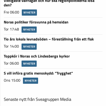
Viktigaste valfrågan och hur ska regionpolitikerna lösa
den?
Fre 06:00
NYHETER
Noras politiker försvunna på hemsidan
Tor 17:48
NYHETER
Tio års lokala levnadsöden – föreställning från ett flak
Tor 14:00
NYHETER
Toppkör i Noras och Lindesbergs kyrkor
Tor 06:00
NYHETER
S vill införa gratis mensskydd: ”Trygghet”
Ons 15:00
NYHETER
Senaste nytt från Sveagruppen Media