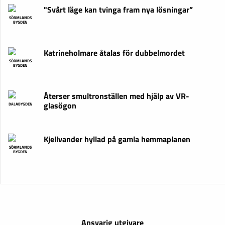
"Svårt läge kan tvinga fram nya lösningar”
SÖRMLANDS
BYGDEN
Katrineholmare åtalas för dubbelmordet
SÖRMLANDS
BYGDEN
Återser smultronställen med hjälp av VR-
glasögon
DALABYGDEN
Kjellvander hyllad på gamla hemmaplanen
SÖRMLANDS
BYGDEN
Ansvarig utgivare