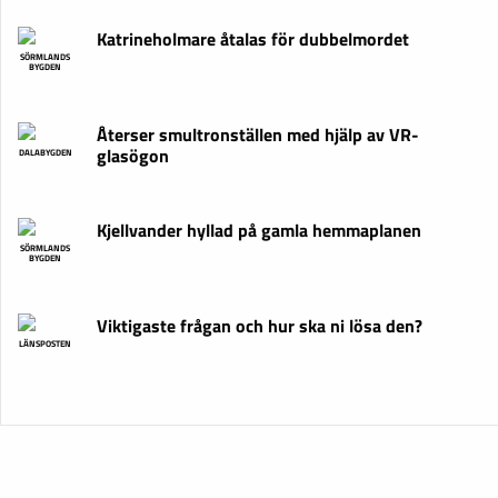
Katrineholmare åtalas för dubbelmordet
SÖRMLANDS
BYGDEN
Återser smultronställen med hjälp av VR-
glasögon
DALABYGDEN
Kjellvander hyllad på gamla hemmaplanen
SÖRMLANDS
BYGDEN
Viktigaste frågan och hur ska ni lösa den?
LÄNSPOSTEN