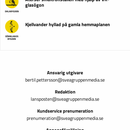
glasögon
DALABYGDEN
Kjellvander hyllad på gamla hemmaplanen
SÖRMLANDS
BYGDEN
Ansvarig utgivare
bertil.pettersson@sveagruppenmedia.se
Redaktion
lansposten@sveagruppenmedia.se
Kundservice prenumeration
prenumeration@sveagruppenmedia.se