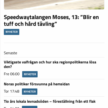
Speedwaytalangen Moses, 13: ”Blir en
tuff och hård tävling”
NYHETER
Senaste
Viktigaste valfrågan och hur ska regionpolitikerna lösa
den?
Fre 06:00
NYHETER
Noras politiker försvunna på hemsidan
Tor 17:48
NYHETER
Tio års lokala levnadsöden – föreställning från ett flak