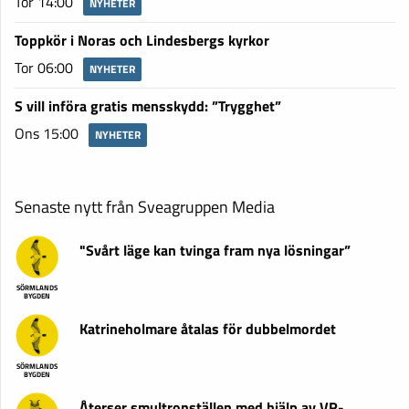
Tor 14:00
NYHETER
Toppkör i Noras och Lindesbergs kyrkor
Tor 06:00
NYHETER
S vill införa gratis mensskydd: ”Trygghet”
Ons 15:00
NYHETER
Senaste nytt från Sveagruppen Media
"Svårt läge kan tvinga fram nya lösningar”
SÖRMLANDS
BYGDEN
Katrineholmare åtalas för dubbelmordet
SÖRMLANDS
BYGDEN
Återser smultronställen med hjälp av VR-