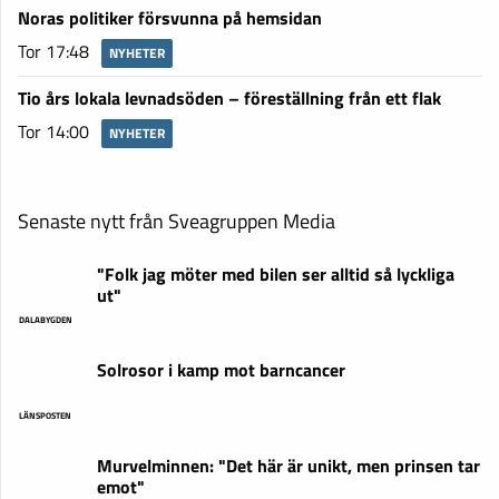
Noras politiker försvunna på hemsidan
Tor 17:48
NYHETER
Tio års lokala levnadsöden – föreställning från ett flak
Tor 14:00
NYHETER
Senaste nytt från Sveagruppen Media
"Folk jag möter med bilen ser alltid så lyckliga
ut"
DALABYGDEN
Solrosor i kamp mot barncancer
LÄNSPOSTEN
Murvelminnen: "Det här är unikt, men prinsen tar
emot"