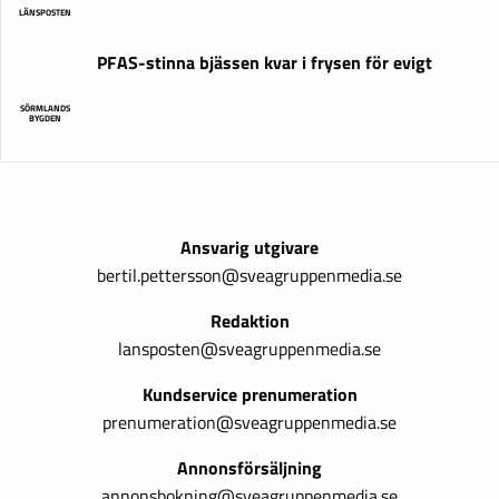
LÄNSPOSTEN
PFAS-stinna bjässen kvar i frysen för evigt
SÖRMLANDS
BYGDEN
Ansvarig utgivare
bertil.pettersson@sveagruppenmedia.se
Redaktion
lansposten@sveagruppenmedia.se
Kundservice prenumeration
prenumeration@sveagruppenmedia.se
Annonsförsäljning
annonsbokning@sveagruppenmedia.se