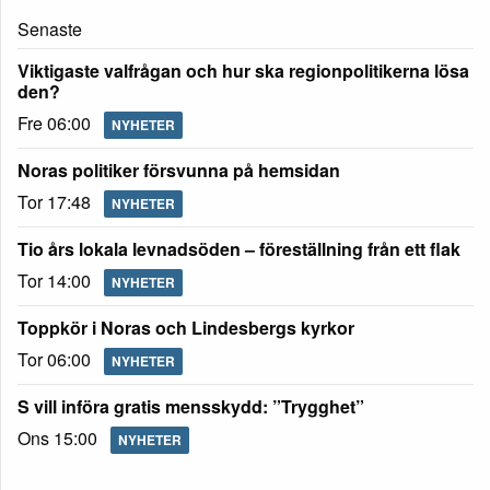
Senaste
Viktigaste valfrågan och hur ska regionpolitikerna lösa
den?
Fre 06:00
NYHETER
Noras politiker försvunna på hemsidan
Tor 17:48
NYHETER
Tio års lokala levnadsöden – föreställning från ett flak
Tor 14:00
NYHETER
Toppkör i Noras och Lindesbergs kyrkor
Tor 06:00
NYHETER
S vill införa gratis mensskydd: ”Trygghet”
Ons 15:00
NYHETER