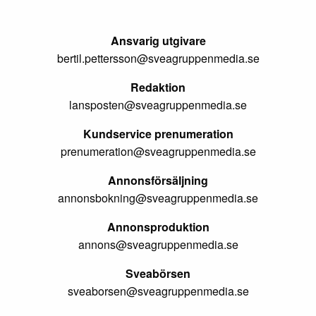
Ansvarig utgivare
bertil.pettersson@sveagruppenmedia.se
Redaktion
lansposten@sveagruppenmedia.se
Kundservice prenumeration
prenumeration@sveagruppenmedia.se
Annonsförsäljning
annonsbokning@sveagruppenmedia.se
Annonsproduktion
annons@sveagruppenmedia.se
Sveabörsen
sveaborsen@sveagruppenmedia.se