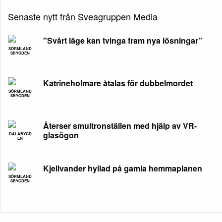
Senaste nytt från Sveagruppen Media
"Svårt läge kan tvinga fram nya lösningar”
SÖRMLAND
SBYGDEN
Katrineholmare åtalas för dubbelmordet
SÖRMLAND
SBYGDEN
Återser smultronställen med hjälp av VR-
glasögon
DALABYGD
EN
Kjellvander hyllad på gamla hemmaplanen
SÖRMLAND
SBYGDEN