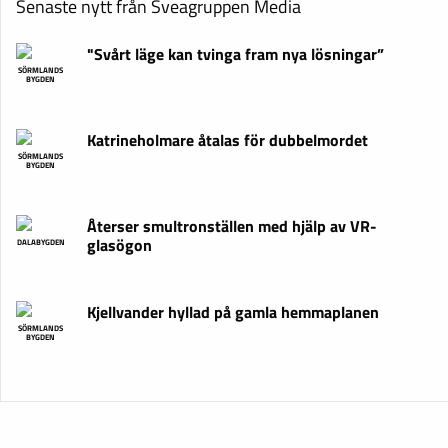
Senaste nytt från Sveagruppen Media
"Svårt läge kan tvinga fram nya lösningar”
SÖRMLANDS
BYGDEN
Katrineholmare åtalas för dubbelmordet
SÖRMLANDS
BYGDEN
Återser smultronställen med hjälp av VR-
glasögon
DALABYGDEN
Kjellvander hyllad på gamla hemmaplanen
SÖRMLANDS
BYGDEN