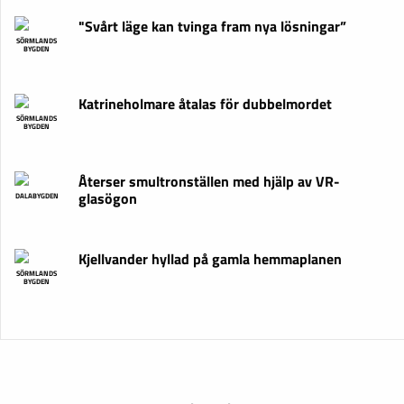
"Svårt läge kan tvinga fram nya lösningar”
SÖRMLANDS
BYGDEN
Katrineholmare åtalas för dubbelmordet
SÖRMLANDS
BYGDEN
Återser smultronställen med hjälp av VR-
glasögon
DALABYGDEN
Kjellvander hyllad på gamla hemmaplanen
SÖRMLANDS
BYGDEN