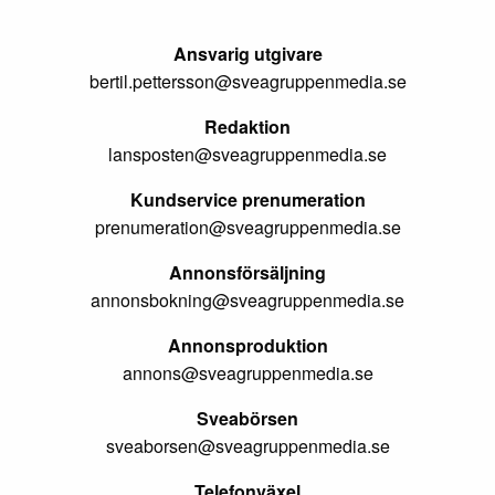
Ansvarig utgivare
bertil.pettersson@sveagruppenmedia.se
Redaktion
lansposten@sveagruppenmedia.se
Kundservice prenumeration
prenumeration@sveagruppenmedia.se
Annonsförsäljning
annonsbokning@sveagruppenmedia.se
Annonsproduktion
annons@sveagruppenmedia.se
Sveabörsen
sveaborsen@sveagruppenmedia.se
Telefonväxel