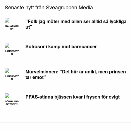
Senaste nytt från Sveagruppen Media
"Folk jag möter med bilen ser alltid så lyckliga
ut"
DALABYGD
EN
Solrosor i kamp mot barncancer
LÄNSPOSTE
N
Murvelminnen: "Det här är unikt, men prinsen
tar emot"
LÄNSPOSTE
N
PFAS-stinna bjässen kvar i frysen för evigt
SÖRMLAND
SBYGDEN