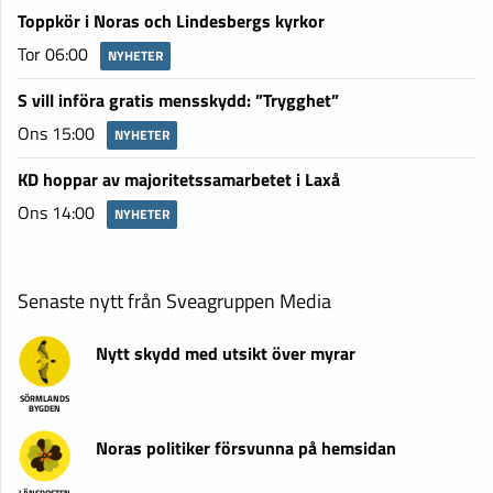
Toppkör i Noras och Lindesbergs kyrkor
Tor 06:00
NYHETER
S vill införa gratis mensskydd: ”Trygghet”
Ons 15:00
NYHETER
KD hoppar av majoritetssamarbetet i Laxå
Ons 14:00
NYHETER
Senaste nytt från Sveagruppen Media
Nytt skydd med utsikt över myrar
SÖRMLANDS
BYGDEN
Noras politiker försvunna på hemsidan