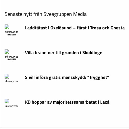
Senaste nytt från Sveagruppen Media
Laddtätast i Oxelösund – färst i Trosa och Gnesta
SÖRMLANDS
BYGDEN
Villa brann ner till grunden i Sköldinge
SÖRMLANDS
BYGDEN
S vill införa gratis mensskydd: "Trygghet"
LÄNSPOSTEN
KD hoppar av majoritetssamarbetet i Laxå
LÄNSPOSTEN