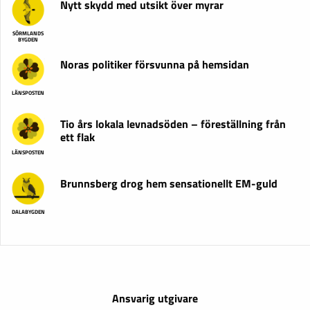
Nytt skydd med utsikt över myrar
SÖRMLANDS
BYGDEN
Noras politiker försvunna på hemsidan
LÄNSPOSTEN
Tio års lokala levnadsöden – föreställning från
ett flak
LÄNSPOSTEN
Brunnsberg drog hem sensationellt EM-guld
DALABYGDEN
Ansvarig utgivare