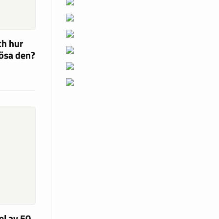
ch hur
lösa den?
el av 50