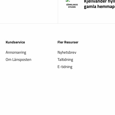
Kjellvander hyl
gamla hemmap
SÖRMLANDS
BYGDEN
Kundservice
Fler Resurser
Annonsering
Nyhetsbrev
Om Länsposten
Taltidning
E-tidning