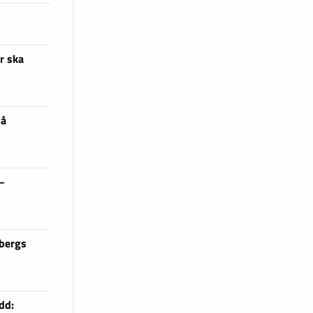
r ska
på
 –
sbergs
dd: