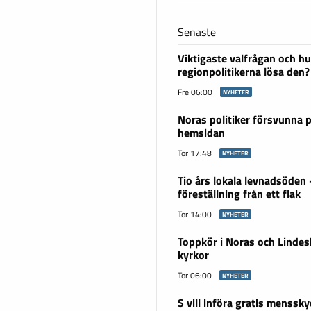
Senaste
Viktigaste valfrågan och hu
regionpolitikerna lösa den?
Fre 06:00
NYHETER
Noras politiker försvunna 
hemsidan
Tor 17:48
NYHETER
Tio års lokala levnadsöden
föreställning från ett flak
Tor 14:00
NYHETER
Toppkör i Noras och Linde
kyrkor
Tor 06:00
NYHETER
S vill införa gratis menssky