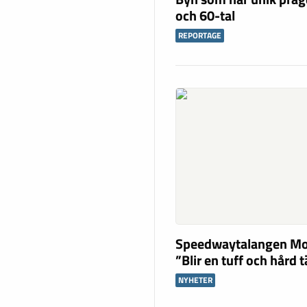
och 60-tal
REPORTAGE
Speedwaytalangen Mo
”Blir en tuff och hård 
NYHETER