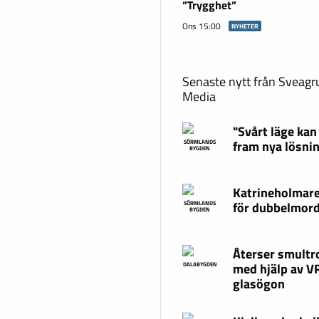
”Trygghet”
Ons 15:00
NYHETER
Senaste nytt från Sveag
Media
"Svårt läge kan
fram nya lösni
SÖRMLANDS
BYGDEN
Katrineholmare
för dubbelmor
SÖRMLANDS
BYGDEN
Återser smultr
med hjälp av V
DALABYGDEN
glasögon