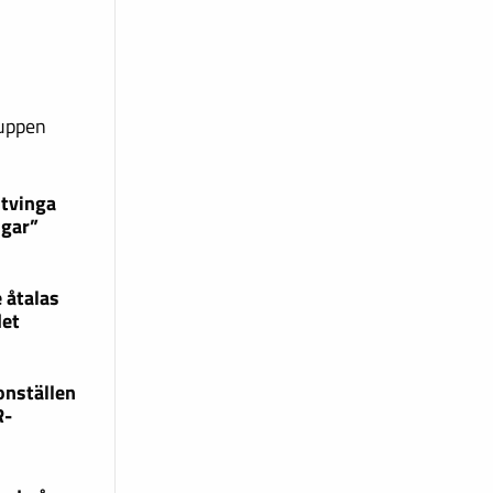
ruppen
 tvinga
ngar”
 åtalas
det
onställen
R-