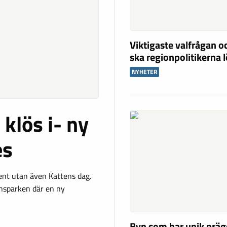
Viktigaste valfrågan o
ska regionpolitikerna 
NYHETER
klös i- ny
es
vent utan även Kattens dag.
nnsparken där en ny
Byn som har unik präg