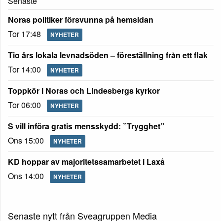
Senaste
Noras politiker försvunna på hemsidan
Tor 17:48
NYHETER
Tio års lokala levnadsöden – föreställning från ett flak
Tor 14:00
NYHETER
Toppkör i Noras och Lindesbergs kyrkor
Tor 06:00
NYHETER
S vill införa gratis mensskydd: ”Trygghet”
Ons 15:00
NYHETER
KD hoppar av majoritetssamarbetet i Laxå
Ons 14:00
NYHETER
Senaste nytt från Sveagruppen Media