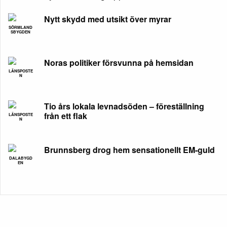
Nytt skydd med utsikt över myrar
SÖRMLAND
SBYGDEN
Noras politiker försvunna på hemsidan
LÄNSPOSTE
N
Tio års lokala levnadsöden – föreställning
från ett flak
LÄNSPOSTE
N
Brunnsberg drog hem sensationellt EM-guld
DALABYGD
EN