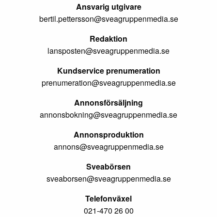
Ansvarig utgivare
bertil.pettersson@sveagruppenmedia.se
Redaktion
lansposten@sveagruppenmedia.se
Kundservice prenumeration
prenumeration@sveagruppenmedia.se
Annonsförsäljning
annonsbokning@sveagruppenmedia.se
Annonsproduktion
annons@sveagruppenmedia.se
Sveabörsen
sveaborsen@sveagruppenmedia.se
Telefonväxel
021-470 26 00