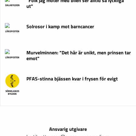
"Folk jag möter med bilen ser alltid så lyckliga
ut"
DALABYGDEN
Solrosor i kamp mot barncancer
LÄNSPOSTEN
Murvelminnen: "Det här är unikt, men prinsen tar
emot"
LÄNSPOSTEN
PFAS-stinna bjässen kvar i frysen för evigt
SÖRMLANDS
BYGDEN
Ansvarig utgivare