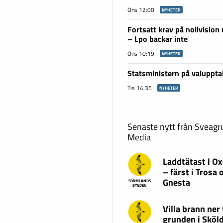
Ons 12:00
NYHETER
Fortsatt krav på nollvision
– Lpo backar inte
Ons 10:19
NYHETER
Statsministern på valuppta
Tis 14:35
NYHETER
Senaste nytt från Sveag
Media
Laddtätast i O
– färst i Trosa 
Gnesta
SÖRMLANDS
BYGDEN
Villa brann ner t
grunden i Sköl