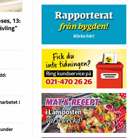
ses, 13:
tävling”
dd:
arbetet i
 under