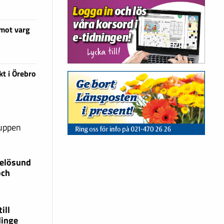
 mot varg
kt i Örebro
ruppen
xelösund
och
ill
dinge