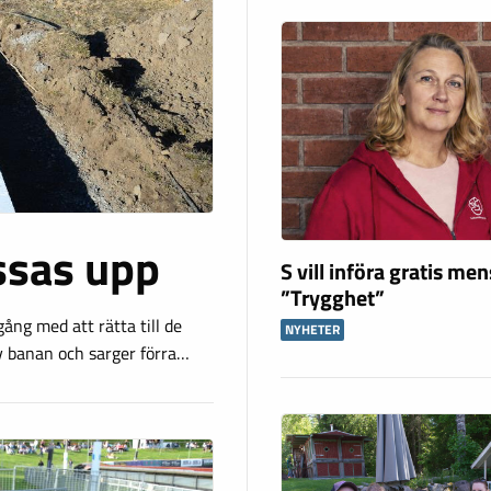
ssas upp
S vill införa gratis me
”Trygghet”
ång med att rätta till de
NYHETER
v banan och sarger förra…