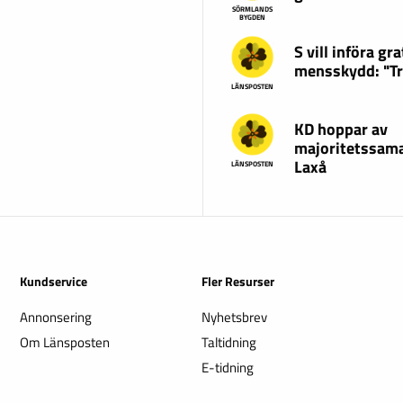
SÖRMLANDS
BYGDEN
S vill införa gra
mensskydd: "T
LÄNSPOSTEN
KD hoppar av
majoritetssama
Laxå
LÄNSPOSTEN
Kundservice
Fler Resurser
Annonsering
Nyhetsbrev
Om Länsposten
Taltidning
E-tidning