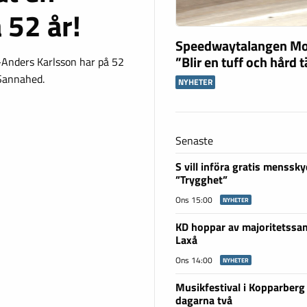
52 år!
Speedwaytalangen Mo
”Blir en tuff och hård 
-Anders Karlsson har på 52
Sannahed.
NYHETER
Senaste
S vill införa gratis menssky
”Trygghet”
Ons 15:00
NYHETER
KD hoppar av majoritetssam
Laxå
Ons 14:00
NYHETER
Musikfestival i Kopparberg
dagarna två