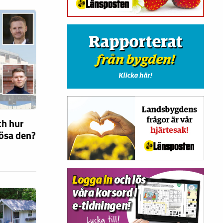
ch hur
lösa den?