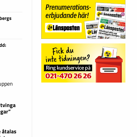
sbergs
dd:
ruppen
 tvinga
ngar”
 åtalas