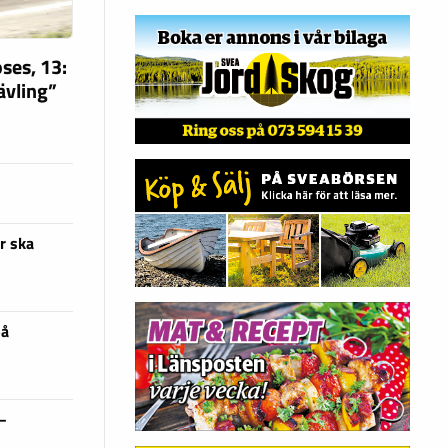
ses, 13:
tävling”
r ska
på
 –