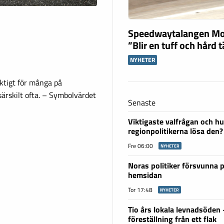
Speedwaytalangen Mo
”Blir en tuff och hård 
NYHETER
iktigt för många på
ärskilt ofta. – Symbolvärdet
Senaste
Viktigaste valfrågan och hu
regionpolitikerna lösa den?
Fre 06:00
NYHETER
Noras politiker försvunna 
hemsidan
Tor 17:48
NYHETER
Tio års lokala levnadsöden
föreställning från ett flak