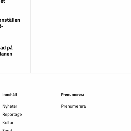
det
onställen
R-
lad på
lanen
Innehåll
Prenumerera
Nyheter
Prenumerera
Reportage
Kultur
Sport