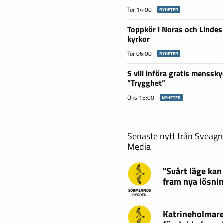
Tor 14:00
NYHETER
Toppkör i Noras och Linde
kyrkor
Tor 06:00
NYHETER
S vill införa gratis menssky
”Trygghet”
Ons 15:00
NYHETER
Senaste nytt från Sveag
Media
"Svårt läge kan
fram nya lösni
SÖRMLANDS
BYGDEN
Katrineholmare