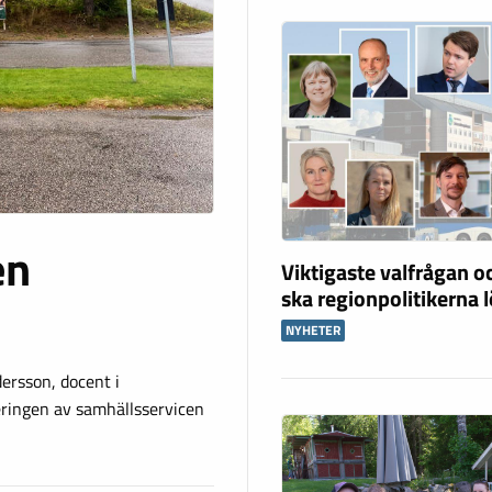
en
Viktigaste valfrågan o
ska regionpolitikerna 
NYHETER
dersson, docent i
eringen av samhällsservicen