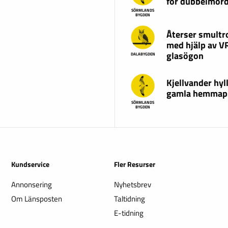
för dubbelmor
SÖRMLANDS
BYGDEN
Återser smultr
med hjälp av V
glasögon
DALABYGDEN
Kjellvander hyl
gamla hemmap
SÖRMLANDS
BYGDEN
Kundservice
Fler Resurser
Annonsering
Nyhetsbrev
Om Länsposten
Taltidning
E-tidning