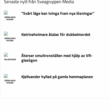
Senaste nytt från Sveagruppen Media
"Svårt läge kan tvinga fram nya lösningar”
SÖRMLANDS
BYGDEN
Katrineholmare åtalas för dubbelmordet
SÖRMLANDS
BYGDEN
Återser smultronställen med hjälp av VR-
glasögon
DALABYGDEN
Kjellvander hyllad på gamla hemmaplanen
SÖRMLANDS
BYGDEN