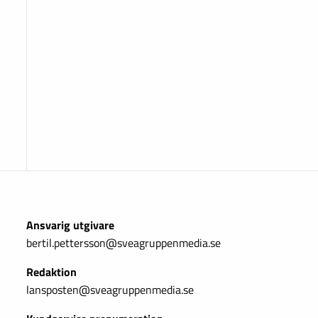
Ansvarig utgivare
bertil.pettersson@sveagruppenmedia.se
Redaktion
lansposten@sveagruppenmedia.se