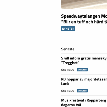
Speedwaytalangen Mo
”Blir en tuff och hård 
NYHETER
Senaste
S vill införa gratis menssky
”Trygghet”
Ons 15:00
NYHETER
KD hoppar av majoritetssam
Laxå
Ons 14:00
NYHETER
Musikfestival i Kopparberg
dagarna två