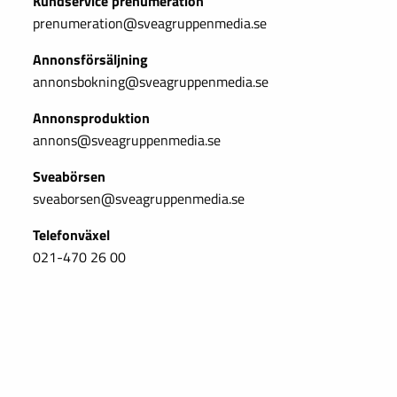
Kundservice prenumeration
prenumeration@sveagruppenmedia.se
Annonsförsäljning
annonsbokning@sveagruppenmedia.se
Annonsproduktion
annons@sveagruppenmedia.se
Sveabörsen
sveaborsen@sveagruppenmedia.se
Telefonväxel
021-470 26 00