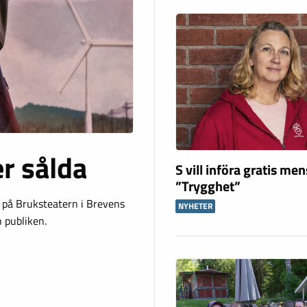
er sålda
S vill införa gratis me
”Trygghet”
” på Bruksteatern i Brevens
NYHETER
 publiken.