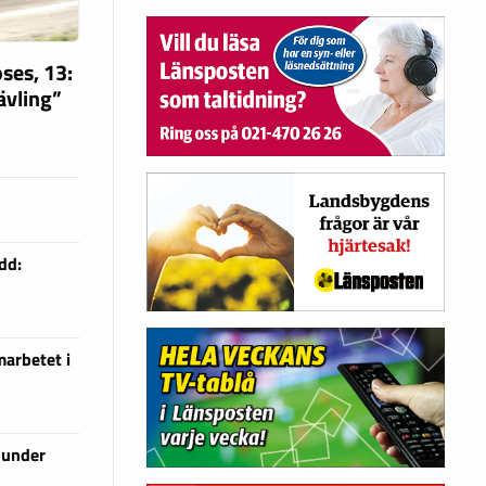
ses, 13:
tävling”
dd:
arbetet i
 under