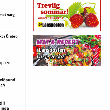
 mot varg
kt i Örebro
ruppen
xelösund
och
ill
dinge