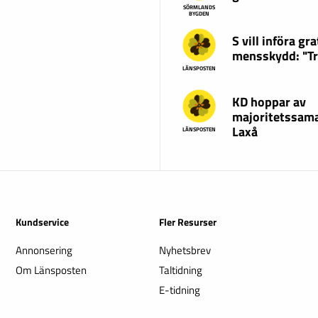
SÖRMLANDS
BYGDEN
S vill införa gra
mensskydd: "T
LÄNSPOSTEN
KD hoppar av
majoritetssama
Laxå
LÄNSPOSTEN
Kundservice
Fler Resurser
Annonsering
Nyhetsbrev
Om Länsposten
Taltidning
E-tidning