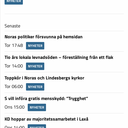
NYHETER
Senaste
Noras politiker försvunna på hemsidan
Tor 17:48
NYHETER
Tio års lokala levnadsöden – föreställning från ett flak
Tor 14:00
NYHETER
Toppkör i Noras och Lindesbergs kyrkor
Tor 06:00
NYHETER
S vill införa gratis mensskydd: ”Trygghet”
Ons 15:00
NYHETER
KD hoppar av majoritetssamarbetet i Laxå
Ons 14:00
NYHETER