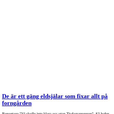
De är ett gäng eldsjälar som fixar allt på
forngården
Reportage
"Vi skulle inte klara oss utan Tisdagsgruppen". Så lyder