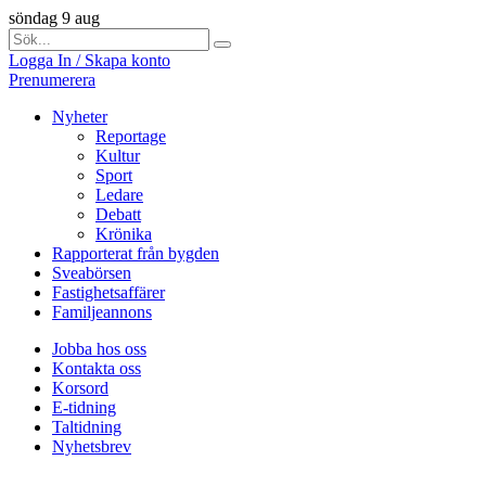
söndag 9 aug
Logga In / Skapa konto
Prenumerera
Nyheter
Reportage
Kultur
Sport
Ledare
Debatt
Krönika
Rapporterat från bygden
Sveabörsen
Fastighetsaffärer
Familjeannons
Jobba hos oss
Kontakta oss
Korsord
E-tidning
Taltidning
Nyhetsbrev