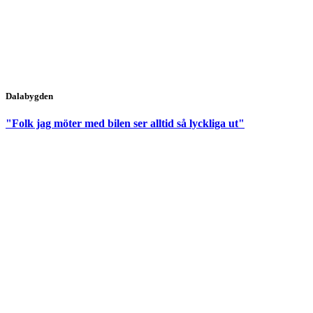
Dalabygden
"Folk jag möter med bilen ser alltid så lyckliga ut"