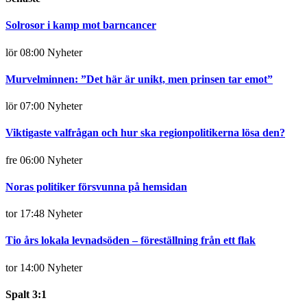
Solrosor i kamp mot barncancer
lör 08:00
Nyheter
Murvelminnen: ”Det här är unikt, men prinsen tar emot”
lör 07:00
Nyheter
Viktigaste valfrågan och hur ska regionpolitikerna lösa den?
fre 06:00
Nyheter
Noras politiker försvunna på hemsidan
tor 17:48
Nyheter
Tio års lokala levnadsöden – föreställning från ett flak
tor 14:00
Nyheter
Spalt 3:1