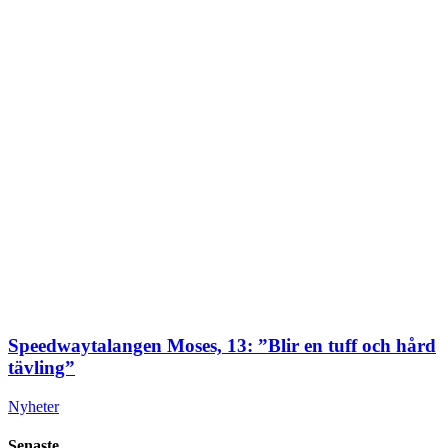
Speedwaytalangen Moses, 13: ”Blir en tuff och hård
tävling”
Nyheter
Senaste