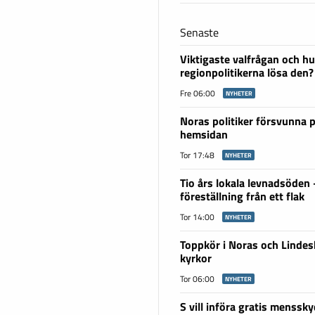
Senaste
Viktigaste valfrågan och hu
regionpolitikerna lösa den?
Fre 06:00
NYHETER
Noras politiker försvunna 
hemsidan
Tor 17:48
NYHETER
Tio års lokala levnadsöden
föreställning från ett flak
Tor 14:00
NYHETER
Toppkör i Noras och Linde
kyrkor
Tor 06:00
NYHETER
S vill införa gratis menssky