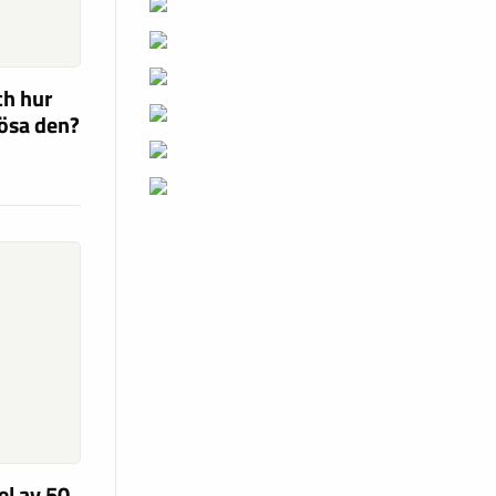
ch hur
lösa den?
el av 50