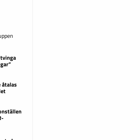
ruppen
 tvinga
ngar”
 åtalas
det
onställen
R-