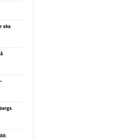
r ska
på
 –
sbergs
dd: