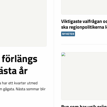
Viktigaste valfrågan o
ska regionpolitikerna 
NYHETER
 förlängs
ästa år
a har ett kvarter utmed
som gågata. Nästa sommar blir
Byn som har unik präg