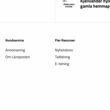
Kjellvander hyl
gamla hemmap
SÖRMLANDS
BYGDEN
Kundservice
Fler Resurser
Annonsering
Nyhetsbrev
Om Länsposten
Taltidning
E-tidning