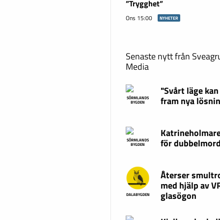
”Trygghet”
Ons 15:00
NYHETER
Senaste nytt från Sveag
Media
"Svårt läge kan
fram nya lösni
SÖRMLANDS
BYGDEN
Katrineholmare
för dubbelmor
SÖRMLANDS
BYGDEN
Återser smultr
med hjälp av V
glasögon
DALABYGDEN