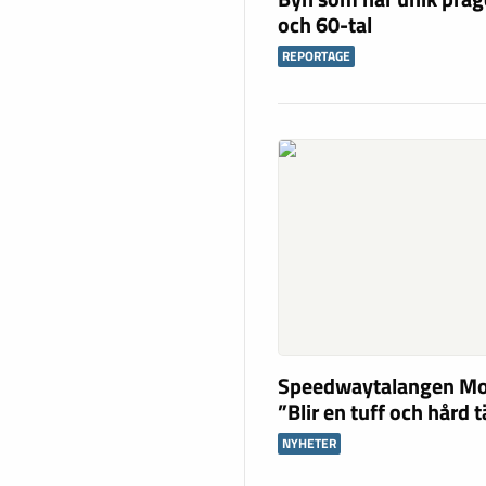
och 60-tal
REPORTAGE
Speedwaytalangen Mo
”Blir en tuff och hård 
NYHETER