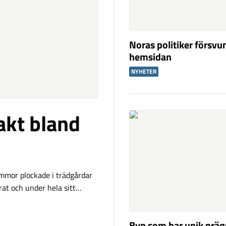
Noras politiker försvu
hemsidan
NYHETER
akt bland
mor plockade i trädgårdar
serat och under hela sitt…
Byn som har unik präg