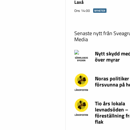
Laxå
Ons 14:00
NYHETER
Senaste nytt från Sveag
Media
Nytt skydd med
över myrar
SÖRMLANDS
BYGDEN
Noras politiker
försvunna på 
LÄNSPOSTEN
Tio års lokala
levnadsöden –
föreställning fr
LÄNSPOSTEN
flak