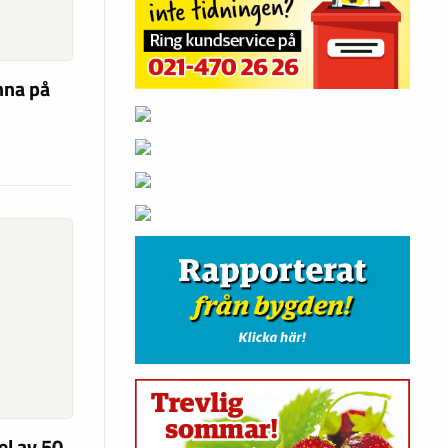
nna på
el av 50