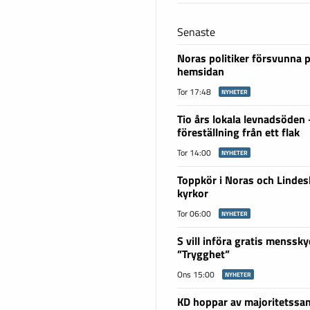
Senaste
Noras politiker försvunna 
hemsidan
Tor 17:48
NYHETER
Tio års lokala levnadsöden
föreställning från ett flak
Tor 14:00
NYHETER
Toppkör i Noras och Linde
kyrkor
Tor 06:00
NYHETER
S vill införa gratis menssky
”Trygghet”
Ons 15:00
NYHETER
KD hoppar av majoritetssam