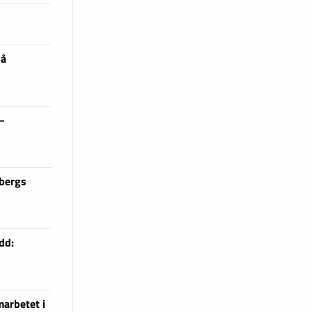
på
 –
sbergs
dd:
arbetet i