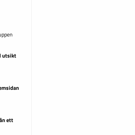
ruppen
 utsikt
hemsidan
ån ett