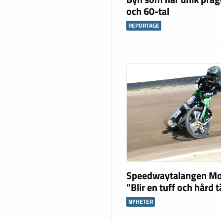
och 60-tal
REPORTAGE
Speedwaytalangen Mo
”Blir en tuff och hård 
NYHETER