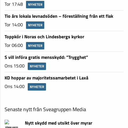
Tor 17:48
NYHETER
Tio års lokala levnadsöden – föreställning från ett flak
Tor 14:00
NYHETER
Toppkör i Noras och Lindesbergs kyrkor
Tor 06:00
NYHETER
S vill införa gratis mensskydd: ”Trygghet”
Ons 15:00
NYHETER
KD hoppar av majoritetssamarbetet i Laxå
Ons 14:00
NYHETER
Senaste nytt från Sveagruppen Media
Nytt skydd med utsikt över myrar
SÖRMLANDS