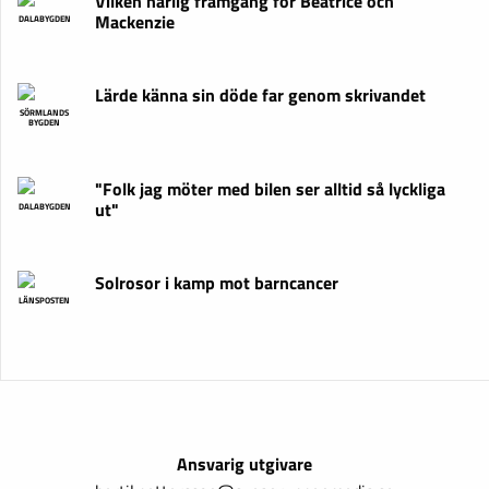
Vilken härlig framgång för Beatrice och
Mackenzie
DALABYGDEN
Lärde känna sin döde far genom skrivandet
SÖRMLANDS
BYGDEN
"Folk jag möter med bilen ser alltid så lyckliga
ut"
DALABYGDEN
Solrosor i kamp mot barncancer
LÄNSPOSTEN
Ansvarig utgivare