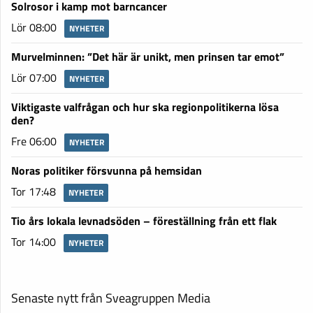
Solrosor i kamp mot barncancer
Lör 08:00
NYHETER
Murvelminnen: ”Det här är unikt, men prinsen tar emot”
Lör 07:00
NYHETER
Viktigaste valfrågan och hur ska regionpolitikerna lösa
den?
Fre 06:00
NYHETER
Noras politiker försvunna på hemsidan
Tor 17:48
NYHETER
Tio års lokala levnadsöden – föreställning från ett flak
Tor 14:00
NYHETER
Senaste nytt från Sveagruppen Media