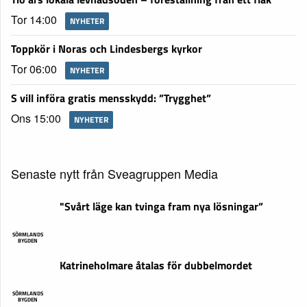
Tor 14:00
NYHETER
Toppkör i Noras och Lindesbergs kyrkor
Tor 06:00
NYHETER
S vill införa gratis mensskydd: ”Trygghet”
Ons 15:00
NYHETER
Senaste nytt från Sveagruppen Media
"Svårt läge kan tvinga fram nya lösningar”
SÖRMLANDS
BYGDEN
Katrineholmare åtalas för dubbelmordet
SÖRMLANDS
BYGDEN