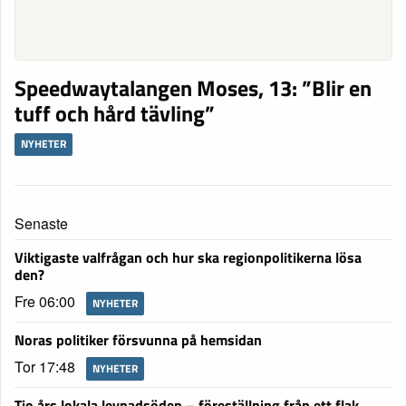
Speedwaytalangen Moses, 13: ”Blir en
tuff och hård tävling”
NYHETER
Senaste
Viktigaste valfrågan och hur ska regionpolitikerna lösa
den?
Fre 06:00
NYHETER
Noras politiker försvunna på hemsidan
Tor 17:48
NYHETER
Tio års lokala levnadsöden – föreställning från ett flak