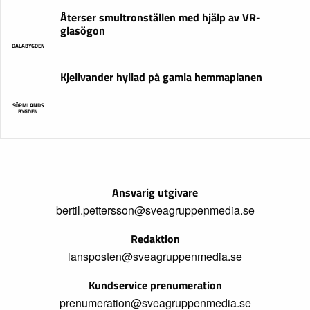
Återser smultronställen med hjälp av VR-
glasögon
DALABYGDEN
Kjellvander hyllad på gamla hemmaplanen
SÖRMLANDS
BYGDEN
Ansvarig utgivare
bertil.pettersson@sveagruppenmedia.se
Redaktion
lansposten@sveagruppenmedia.se
Kundservice prenumeration
prenumeration@sveagruppenmedia.se