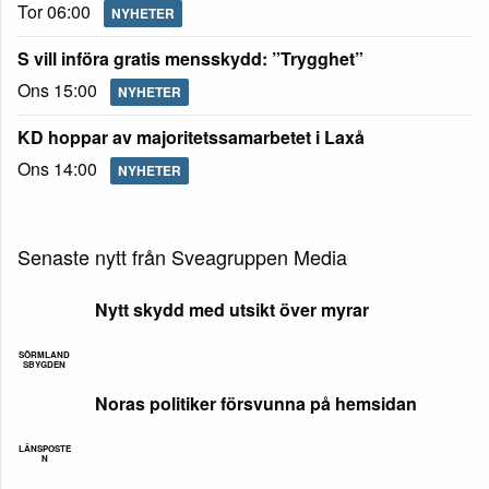
Tor 06:00
NYHETER
S vill införa gratis mensskydd: ”Trygghet”
Ons 15:00
NYHETER
KD hoppar av majoritetssamarbetet i Laxå
Ons 14:00
NYHETER
Senaste nytt från Sveagruppen Media
Nytt skydd med utsikt över myrar
SÖRMLAND
SBYGDEN
Noras politiker försvunna på hemsidan
LÄNSPOSTE
N