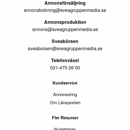
Annonsförsäljning
annonsbokning@sveagruppenmedia.se
Annonsproduktion
annons@sveagruppenmedia.se
Sveabörsen
sveaborsen@sveagruppenmedia.se
Telefonväxel
021-470 26 00
Kundservice
Annonsering
Om Länsposten
Fler Resurser
Nyhetsbrev