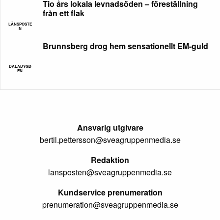
Tio års lokala levnadsöden – föreställning
från ett flak
LÄNSPOSTE
N
Brunnsberg drog hem sensationellt EM-guld
DALABYGD
EN
Ansvarig utgivare
bertil.pettersson@sveagruppenmedia.se
Redaktion
lansposten@sveagruppenmedia.se
Kundservice prenumeration
prenumeration@sveagruppenmedia.se