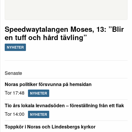
Speedwaytalangen Moses, 13: ”Blir
en tuff och hård tävling”
NYHETER
Senaste
Noras politiker försvunna på hemsidan
Tor 17:48
NYHETER
Tio års lokala levnadsöden – föreställning från ett flak
Tor 14:00
NYHETER
Toppkör i Noras och Lindesbergs kyrkor