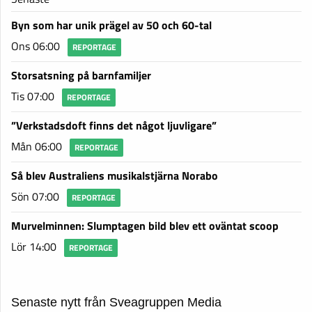
Byn som har unik prägel av 50 och 60-tal
Ons 06:00
REPORTAGE
Storsatsning på barnfamiljer
Tis 07:00
REPORTAGE
”Verkstadsdoft finns det något ljuvligare”
Mån 06:00
REPORTAGE
Så blev Australiens musikalstjärna Norabo
Sön 07:00
REPORTAGE
Murvelminnen: Slumptagen bild blev ett oväntat scoop
Lör 14:00
REPORTAGE
Senaste nytt från Sveagruppen Media