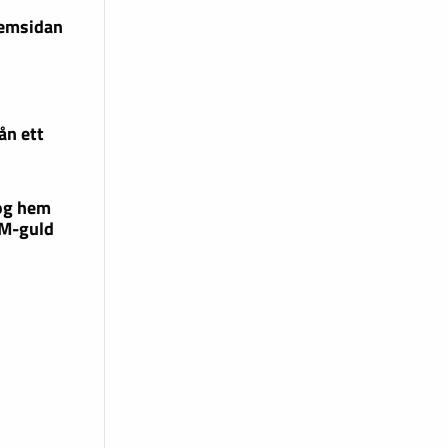
hemsidan
ån ett
og hem
EM-guld