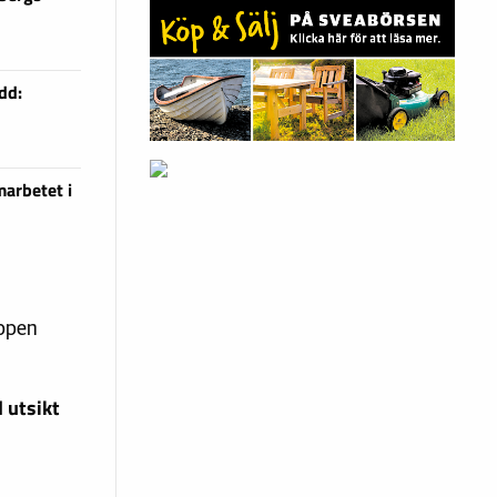
dd:
arbetet i
uppen
 utsikt