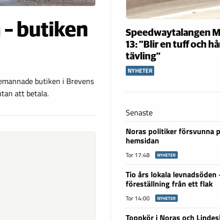
– butiken
Speedwaytalangen M
13: ”Blir en tuff och h
tävling”
NYHETER
obemannade butiken i Brevens
tan att betala.
Senaste
Noras politiker försvunna 
hemsidan
Tor 17:48
NYHETER
Tio års lokala levnadsöden
föreställning från ett flak
Tor 14:00
NYHETER
Toppkör i Noras och Linde