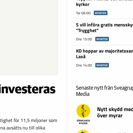
kyrkor
Tor 06:00
NYHETER
S vill införa gratis menssky
”Trygghet”
Ons 15:00
NYHETER
KD hoppar av majoritetssam
Laxå
Ons 14:00
NYHETER
investeras
Senaste nytt från Sveagr
Media
Nytt skydd med
över myrar
ighet för 11,5 miljoner som
SÖRMLANDS
BYGDEN
a avsätts nu till olika