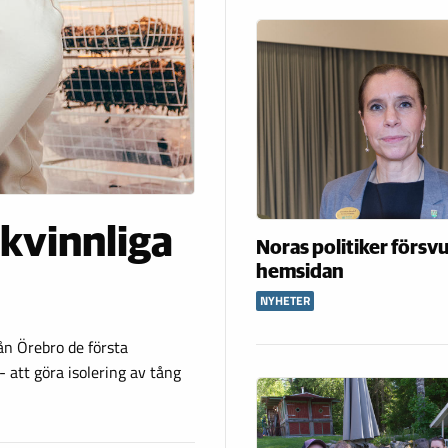
 kvinnliga
Noras politiker försv
hemsidan
NYHETER
ån Örebro de första
 att göra isolering av tång