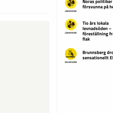
Noras politiker
försvunna på 
LÄNSPOSTEN
Tio års lokala
levnadsöden –
föreställning fr
LÄNSPOSTEN
flak
Brunnsberg dr
sensationellt 
DALABYGDEN