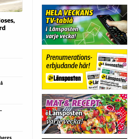
oses,
ård
på
 –
sbergs